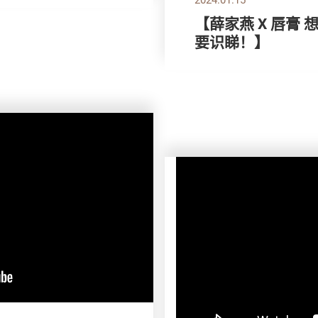
【薛家燕 X 唇膏
要识睇！】