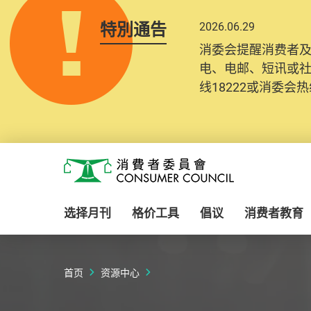
特別通告
2026.06.29
2025.10.31
消委会提醒消费者
为提升使用者体验及
电、电邮、短讯或
消费者需要提供基
线18222或消委会热线
纪录将清晰整合于
Skip to main content
消费者委员会
选择月刊
格价工具
倡议
消费者教育
首页
资源中心