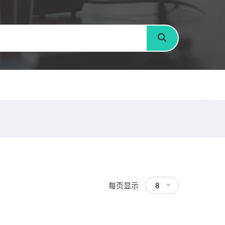
搜寻
每页显示
8