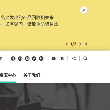
关闭特別通告
会名义发出的产品回收相关来
。由2025年11月10日起，
料。如有疑问，请致电防骗易热
交投诉、查询及建议。所有提交
2
/
2
上一个
下一个
开始/暂停幻灯
Facebook
Instagram
Youtube
抖音
领英
分享到
开启搜寻框
们
EN
繁
资源中心
关于我们