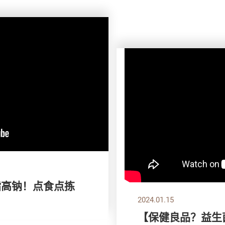
高脂高钠！点食点拣
2024.01.15
【保健良品？益生