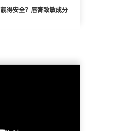
 想靓得安全？唇膏致敏成分