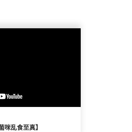
菌咪乱食至真】