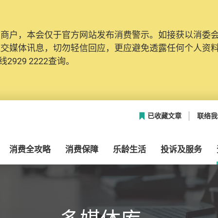
及商户，本会仅于官方网站发布消费警示。如接获以消委
网络安全，本会的投诉处理系统已经进行升级及推出新功能
社交媒体讯息，切勿轻信回应，更应避免透露任何个人资
本联络资料（包括姓名、电邮及电话）注册帐户，才可提
2929 2222查询。
帐户中，方便日后作出跟进。
已收藏文章
联络我
消费全攻略
消费保障
乐龄生活
投诉及服务