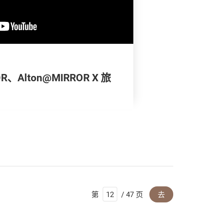
OR、Alton@MIRROR X 旅
第
/ 47 页
去