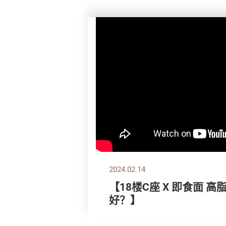
2024.02.14
【18楼C座 X 即食面 
好？】