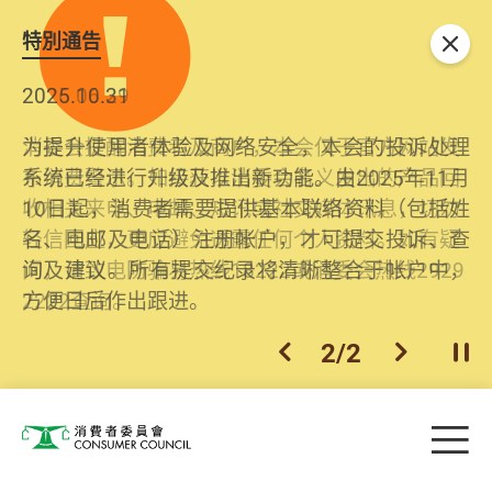
特別通告
关闭
2026.06.29
2025.10.31
消委会提醒消费者及商户，本会仅于官方网站发
为提升使用者体验及网络安全，本会的投诉处理
布消费警示。如接获以消委会名义发出的产品回
系统已经进行升级及推出新功能。由2025年11月
收相关来电、电邮、短讯或社交媒体讯息，切勿
10日起，消费者需要提供基本联络资料（包括姓
轻信回应，更应避免透露任何个人资料。如有疑
名、电邮及电话）注册帐户，才可提交投诉、查
问，请致电防骗易热线18222或消委会热线2929
询及建议。所有提交纪录将清晰整合于帐户中，
2222查询。
方便日后作出跟进。
2
/
2
上一个
下一个
开
Skip to main content
目
消费者委员会