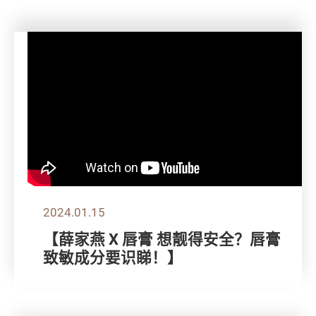
2024.01.15
【薛家燕 X 唇膏 想靓得安全？唇膏
致敏成分要识睇！】