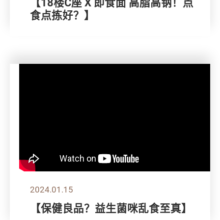
【18楼C座 X 即食面 高脂高钠！点
食点拣好？】
2024.01.15
【保健良品？益生菌咪乱食至真】