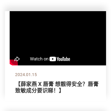
2024.01.15
【薛家燕 X 唇膏 想靓得安全？唇膏
致敏成分要识睇！】