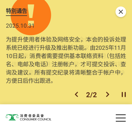
特別通告
关闭
2025.10.31
为提升使用者体验及网络安全，本会的投诉处理
系统已经进行升级及推出新功能。由2025年11月
10日起，消费者需要提供基本联络资料（包括姓
名、电邮及电话）注册帐户，才可提交投诉、查
询及建议。所有提交纪录将清晰整合于帐户中，
方便日后作出跟进。
2
/
2
上一个
下一个
开
Skip to main content
目
消费者委员会