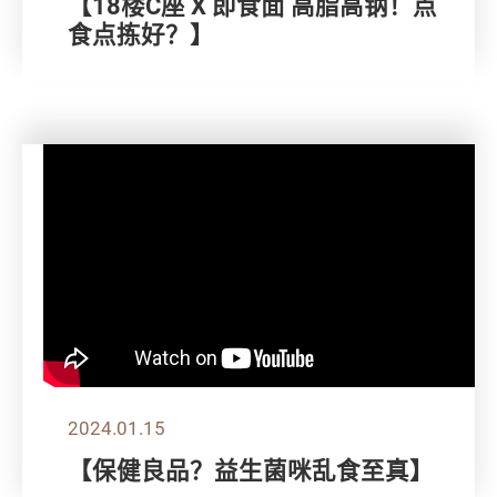
【18楼C座 X 即食面 高脂高钠！点
食点拣好？】
2024.01.15
【保健良品？益生菌咪乱食至真】