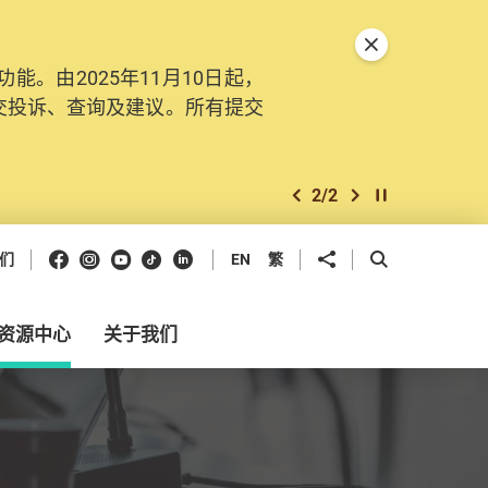
关闭特別通告
。由2025年11月10日起，
交投诉、查询及建议。所有提交
2
/
2
上一个
下一个
开始/暂停幻灯
Facebook
Instagram
Youtube
抖音
领英
分享到
开启搜寻框
们
EN
繁
资源中心
关于我们