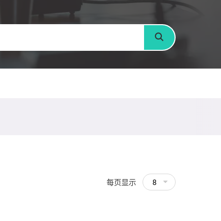
搜寻
每页显示
8