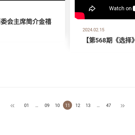
消委会主席简介金禧
2024.02.15
【第568期《选
上一页
下一页
01
…
09
10
11
12
13
…
47