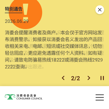
特別通告
关闭
2026.06.29
2025.10.31
消委会提醒消费者及商户，本会仅于官方网站发
为提升使用者体验及网络安全，本会的投诉处理
布消费警示。如接获以消委会名义发出的产品回
系统已经进行升级及推出新功能。由2025年11月
收相关来电、电邮、短讯或社交媒体讯息，切勿
10日起，消费者需要提供基本联络资料（包括姓
轻信回应，更应避免透露任何个人资料。如有疑
名、电邮及电话）注册帐户，才可提交投诉、查
问，请致电防骗易热线18222或消委会热线2929
询及建议。所有提交纪录将清晰整合于帐户中，
2222查询。
方便日后作出跟进。
2
/
2
上一个
下一个
开
Skip to main content
目
消费者委员会