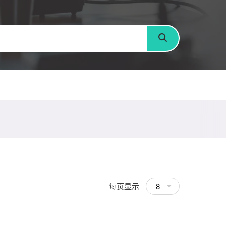
搜寻
每页显示
8