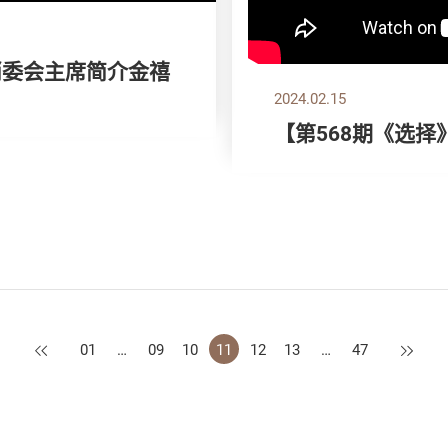
消委会主席简介金禧
2024.02.15
【第568期《选
上一页
下一页
01
…
09
10
11
12
13
…
47