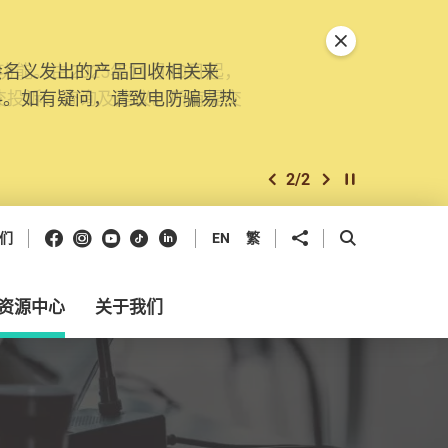
关闭特別通告
。由2025年11月10日起，
交投诉、查询及建议。所有提交
2
/
2
上一个
下一个
开始/暂停幻灯
Facebook
Instagram
Youtube
抖音
领英
分享到
开启搜寻框
们
EN
繁
资源中心
关于我们