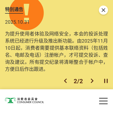
特別通告
关闭
2025.10.31
为提升使用者体验及网络安全，本会的投诉处理
系统已经进行升级及推出新功能。由2025年11月
10日起，消费者需要提供基本联络资料（包括姓
名、电邮及电话）注册帐户，才可提交投诉、查
询及建议。所有提交纪录将清晰整合于帐户中，
方便日后作出跟进。
2
/
2
上一个
下一个
开
Skip to main content
目
消费者委员会