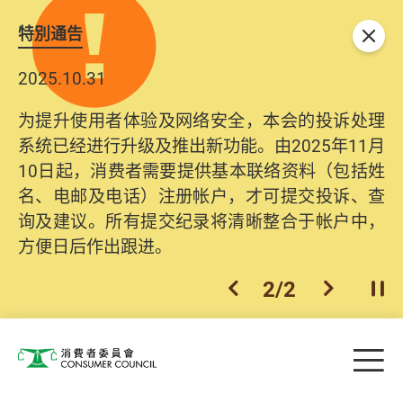
特別通告
关闭
2025.10.31
为提升使用者体验及网络安全，本会的投诉处理
系统已经进行升级及推出新功能。由2025年11月
10日起，消费者需要提供基本联络资料（包括姓
名、电邮及电话）注册帐户，才可提交投诉、查
询及建议。所有提交纪录将清晰整合于帐户中，
方便日后作出跟进。
2
/
2
上一个
下一个
开
Skip to main content
目
消费者委员会