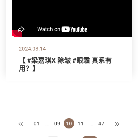
2024.03.14
【 #梁嘉琪X 除皱 #眼霜 真系有
用？】
上一页
下一页
01
…
09
10
11
…
47