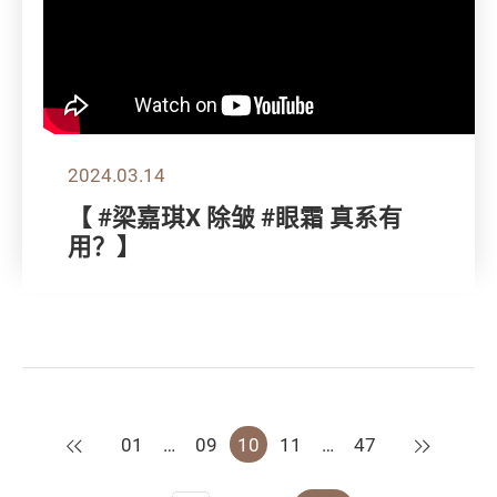
2024.03.14
【 #梁嘉琪X 除皱 #眼霜 真系有
用？】
上一页
下一页
01
…
09
10
11
…
47