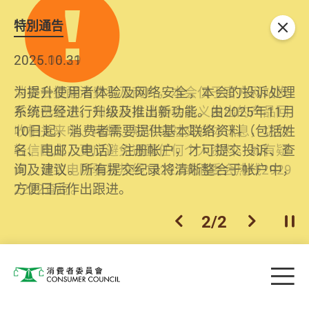
特別通告
关闭
2026.06.29
2025.10.31
消委会提醒消费者及商户，本会仅于官方网站发
为提升使用者体验及网络安全，本会的投诉处理
布消费警示。如接获以消委会名义发出的产品回
系统已经进行升级及推出新功能。由2025年11月
收相关来电、电邮、短讯或社交媒体讯息，切勿
10日起，消费者需要提供基本联络资料（包括姓
轻信回应，更应避免透露任何个人资料。如有疑
名、电邮及电话）注册帐户，才可提交投诉、查
问，请致电防骗易热线18222或消委会热线2929
询及建议。所有提交纪录将清晰整合于帐户中，
2222查询。
方便日后作出跟进。
2
/
2
上一个
下一个
开
Skip to main content
目
消费者委员会